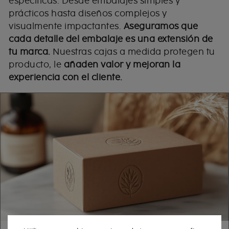
específicas. Desde embalajes simples y
prácticos hasta diseños complejos y
visualmente impactantes.
Aseguramos que
cada detalle del embalaje es una extensión de
tu marca.
Nuestras cajas a medida protegen tu
producto, le
añaden valor y mejoran la
experiencia con el cliente.