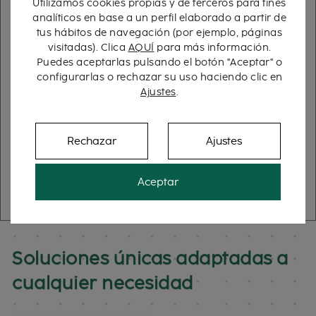
Utilizamos cookies propias y de terceros para fines
analíticos en base a un perfil elaborado a partir de
¿Qué tipo de embalaje estás
tus hábitos de navegación (por ejemplo, páginas
buscando?
visitadas). Clica
AQUÍ
para más información.
Puedes aceptarlas pulsando el botón "Aceptar" o
configurarlas o rechazar su uso haciendo clic en
Ajustes
.
No importa: en BARCO lo hacemos realidad.
Rechazar
Ajustes
Contacta con nosotros
Aceptar
Soluciones únicas adaptadas a
cualquier necesidad