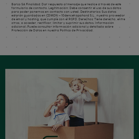
Barco SA Finalidad: Dar respuesta al mensaje que realice a través de este
formulario de contacto. Legitimación: Debe consentir el uso de sus datos
para poder ponernos en contacto con usted. Destinatarios: Sus datos
estarán guardados en CDMON – 10dencehispahard S.L., nuestro proveedor
de email y hosting, que cumple con el RGPD. Derechos: Tiene derecho, entre
otros, a acceder, rectificar, limitar y suprimir sus datos. Información
adicional: Puede consultar información adicional y detallada sobre
Protección de Datos en nuestra Política de Privacidad.