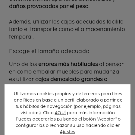
daños provocados por el peso.
Además, utilizar las cajas adecuadas facilita
tanto el transporte como el almacenamiento
temporal.
Escoge el tamaño adecuado
Uno de los
errores más habituales
al pensar
en cómo embalar muebles para mudanza
es utilizar c
ajas demasiado grandes o
llenarlas demasiado.
Utilizamos cookies propias y de terceros para fines
analíticos en base a un perfil elaborado a partir de
Las
cajas medianas
suelen ser la mejor
tus hábitos de navegación (por ejemplo, páginas
opción ya que son más fáciles de
visitadas). Clica
AQUÍ
para más información.
transportar y permiten repartir mejor el
Puedes aceptarlas pulsando el botón "Aceptar" o
peso.
configurarlas o rechazar su uso haciendo clic en
Ajustes
.